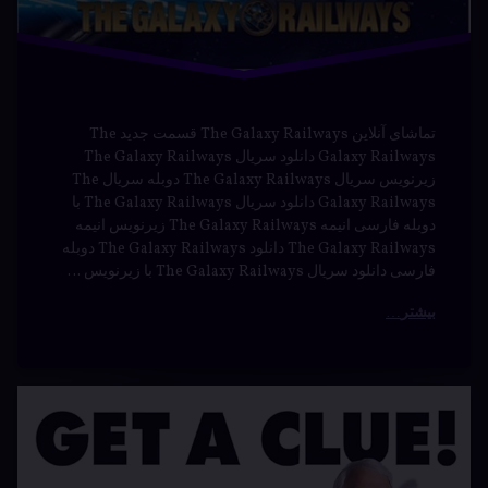
(Documentry)
رمز
هستی
رمزآلود
سینمایی
فیلم
هیجان
انگیز
توضیحات : در این برنامه ‘مارکوس دو سوتوی’ با استفاده از
رموز پنهان اعداد و اشکال پرده از الگوها و نمادهای اسرارآمیز
بر می دارد. برچسب ها: خرید مستند دوبله رمز هستیخرید
مستند راز هستیخرید مستند من وتوخرید مستند های دوبله من
وتودانلود مستند اعداد رمز هستیدانلود مستند دوبلهدانلود مستند
دوبله رمز هستیدانلود مستند رمز …
بیشتر