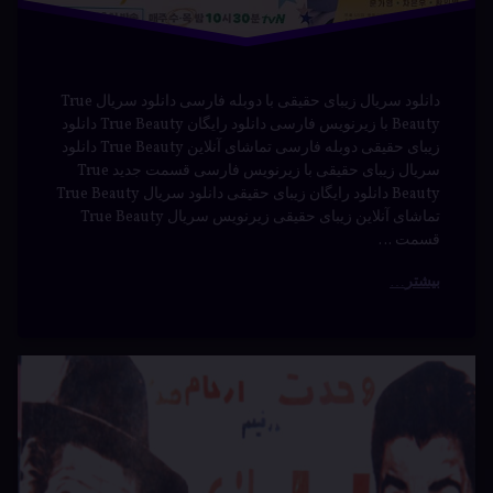
سریال
فیلم
محصول
ایران"
هیجان
انگیز
خلاصه داستان: کیم دو گی ( Lee Je Hoon ) فارغ التحصیل
آکادمی نیروی دریایی بوده ، اما زندگی او وقتی که مادرش
توسط یک قاتل زنجیره ای به قتل میرسد دچار تغییر می شود.
بعد از آن او وارد شرکت Rainbow شد و به عنوان راننده
تاکسی مشغول به کار می شود. او صرفا …
بیشتر