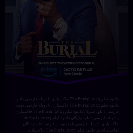
The
Door
Portable
Porta
Door
2023 با
D
2
دوبله
جادوگر
ه
فارسی
سی
خیالی
نوشته شده در
مارس 23, 2024
دانلود
توسط
Bot
دوبله
دسته بندی ها:
فیلم و
سریال
فارسی
فیلم
کمد
کمدی
ماجراجویی