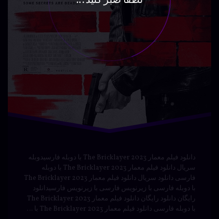
Hart
Hart:
H
The
The
Movie
Mo
Movie
ه
اکشن
سی
با دوبله
دانلود
فارسی
دوبله
نوشته شده در
مارس 23, 2024
سرگرمی
توسط
Bot
دسته بندی ها:
فیلم و
سریال
فارسی
فیلم
کمدی