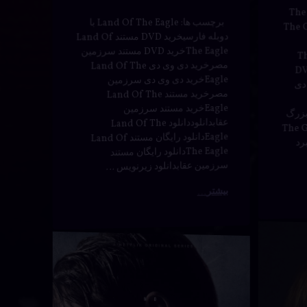
برچسب ها: Land Of The Eagle با
له فارسیThe Great
دوبله فارسیخرید DVD مستند Land Of
هیجان انگیز
The Eagleخرید DVD مستند سرزمین
The Gr
مصرخرید دی وی دی Land Of The
Tree Hoخرید DVD
Eagleخرید دی وی دی سرزمین
دی
مصرخرید مستند Land Of The
Eagleخرید مستند سرزمین
د بزرگ
عقابدانلوددانلود Land Of The
The Great Tre
Eagleدانلود رایگان مستند Land Of
 نبرد
The Eagleدانلود رایگان مستند
سرزمین عقابدانلود زیرنویس …
بیشتر
رسی | The Enfield Poltergeist
انلود
برچسب‌
دربارهٔ دانلود سریال کربن دگرگون شده با دوبله فارسی | Altered Carbon
دیدگاهتان را
بیان کنید
خورده
ریال
اکشن
ربن
تریلر
گرگون