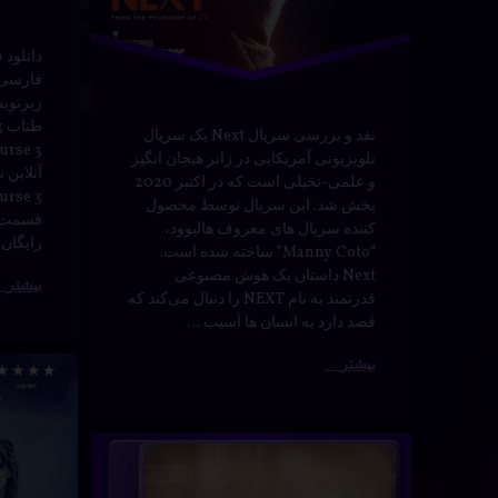
فارسی
نقد
زیرنوی
نقد و بررسی سریال Next یک سریال
هیجان‌انگیز
تلویزیونی آمریکایی در ژانر هیجان انگیز
و علمی-تخیلی است که در اکتبر 2020
پخش شد. این سریال توسط محصول
کننده سریال های معروف هالیوود،
رایگان The Rope …
“Manny Coto” ساخته شده است.
Next داستان یک هوش مصنوعی
بیشتر
قدرتمند به نام NEXT را دنبال می‌کند که
قصد دارد به انسان ها آسیب …
دانلود
بیشتر
برچسب
درباره
دیدگاهتان را
بیا
خورده
سریال
Innocent
Innocent
از
برچسب‌
دربارهٔ راز های گذشته با دوبله فارسی – دجال (بخش دوم)
دیدگاهتان را
بیان کنید
تریلر
خورده
با دوبله
ای
اکشن
جنایت
فارسی