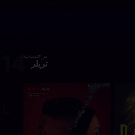
Warning
: __search_by_title_only():
برچسب:
تریلر
انلود
برچسب‌
دربارهٔ دانلود سریال Archive 81 با دوبله فارسی
دیدگاهتان را
بیان کنید
خورده
ریال
Archive 81
Archiv
اکشن
81 با
ترسناک
وبله
ارسی
تریلر