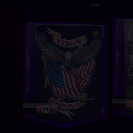
 دوبله فارسی – قسمت اول
رزمین
برچسب‌
دربارهٔ سرزمین عقاب با دوبله فارسی – قسمت دوم
دیدگاهتان را
بیان کنید
خورده
اب با
اکشن
بله
تریلر
ارسی
دوبله فارسی
سمت
سرزمین عقاب
وم
سینما
در
فوریه 15, 2024
فیلم
فیلم ایرانی
قسمت دوم
ماجراجویی
The G