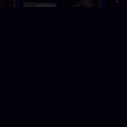
سریال
توسط
Bot
علمی تخیلی
دسته بندی ها:
مستندها (Documentry)
عاشقانه
فیلم ایرانی
قسمت چه
هیجان انگیز
برچسب ها: Man-Eating Super
ماجراجویی
Snake با دوبله فارسیmanotoابرمار
هیولا
های آدم خوارپخش شده از شبکه من و
زبان ف
توتماشای آنلاین مستند ابرماهی
توتماش
آدمخوارتماشای ابرماهی آدمخوار از
بستهتم
اینترنتخرید DVD مستند ابرماهی
آدمخوارخرید دی وی دی Man-Eating
Super Snakeخرید دی وی دی مستند
ابرماهی آدمخوارخرید مستندخرید
پشت در
مستند Man-Eating Super
Snakeخرید مستند ابرماهی
مستند 
آدمخوارخرید مستند دوبلهخرید مستند
من و …
بیشتر
بیشتر