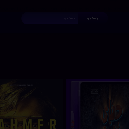
 Argument #2 ($wp_query) must be passed by reference, value given i
جستجو برای:
دانلود
د
‌
برچسب‌
ارهٔ دنیای شوم با دوبله فارسی – قسمت دوم
دربارهٔ دانلود سریال Monster با دوبله فارسی
ن کنید
دیدگاهتان را
بیان کنید
خورده
سریال
س
Monster
e
Monster
اکشن
با دوبله
ترسناک
فارسی
د
ف
تریلر
نوشته شده در
آوریل 21, 2024