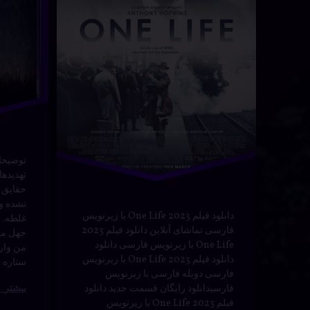
رسی
دوم
درام
دوبله فار
ر
مارس 30, 2024
نوشته شده در
آوریل 21, 2024
زیرنویس
سریال
ه بندی ها:
م و سریال
توسط
Bot
دسته بندی ها:
مستندها (Documentry)
فارسی
علمی تخی
فیلم
فیلم
مفهومی
مهیج
توضیحا
تهدیدها
هیجانی
هیجان‌انگیز
حقایق 
نشده و 
دانلود فیلم 2023 One Life با زیرنویس
غلطه. و
فارسی تماشای آنلاین دانلود فیلم 2023
جهل می
One Life با زیرنویس فارسی دانلود
من وارد
دانلود فیلم 2023 One Life با زیرنویس
ستاره 
فارسی دوبله فارسی با زیرنویس
بیشتر
فارسیدانلود رایگان قسمت جدید دانلود
فیلم 2023 One Life با زیرنویس
فارسی دانلود سریال دانلود فیلم 2023