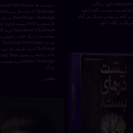
Innocent قسمت جدید بی گناه دانلود
Challenge با دوب
نبرد
بی گناه زیرنویس سریال بی گناه
Tree House Challenge به زبان
ریال بی گناه دانلود …
فارسیخرید DVD مستند eat
use Challenge
مستند نبرد بزرگ خانه درختیخرید 
وی دی The Great Tree House
Challengeخرید دی وی دی نبر
خانه درختیخرید مستند e
‌
ارهٔ پشت درهای بسته با دوبله فارسی – قسمت چهارم
ن کنید
House Challengeخرید مستند
بزرگ …
ی بسته
بیشتر
دانلود
برچسب‌
دربارهٔ دانلود سریال روح خبیث انفیلد با دوبله فا
دیدگاهتان را
بیان کنید
د
خورده
سریال روح
انفیلد
س
خبیث انفیلد
ک
ترسناک
با دوبله
سی
د
تریلر