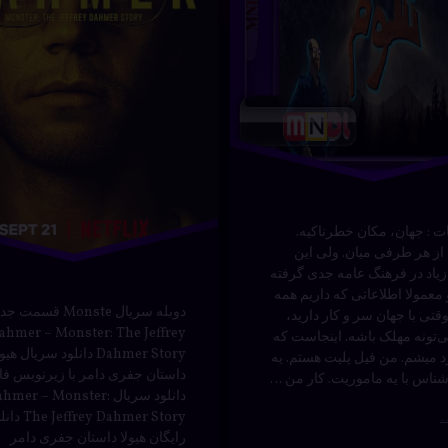
دسته بندی ها:
توسط
Bot
فیلم و سریال
سی
دانلود
نوشته شده 
د
توسط
Bot
ف
درام
لی
دوبله
سریال
فارسی
ت : جهان، مکان خطرناکیه.
 از هر طرفی میان. ولی این
هیجان انگیز
زیاد در فرهنگ عامه جدی گرفته
معمولا اطلاعاتی که داریم همه
دوبله سریال Monste قسمت 
قتی با جهان سر و کار دارید،
ahmer – Monster: The Jeffrey
‌تونه مهلک باشه. اینجاست که
Dahmer Story دانلود سریال هیو
 میشم. من فیل پلیت هستم. یه
داستان جفری دامر با زیرنویس ف
شناس با یه ماموریت. کار من …
دانلود سریال hmer – Monster
 Jeffrey Dahmer Story
رایگان هیولا داستان جفری دامر
زیرنویس سریال – Monster