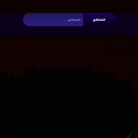
 Argument #2 ($wp_query) must be passed by reference, value given i
جستجو برای:
د
س
e
د