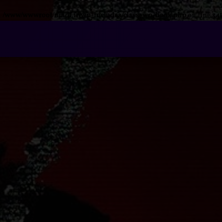
n
/www/wwwroot/nmdl.ir/wp-includes/class-wp-hook.php
on line
341
فتن
ه
آرشیو
حتوا