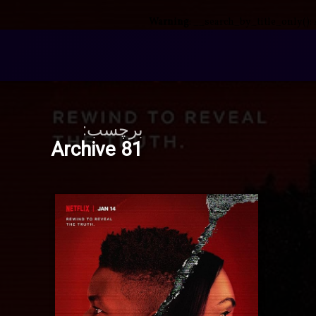
Warning
: __search_by_title_only():
برچسب:
Archive 81
انلود
برچسب‌
دربارهٔ دانلود سریال Archive 81 با دوبله فارسی
دیدگاهتان را
بیان کنید
خورده
ریال
Archive 81
Archiv
اکشن
81 با
ترسناک
وبله