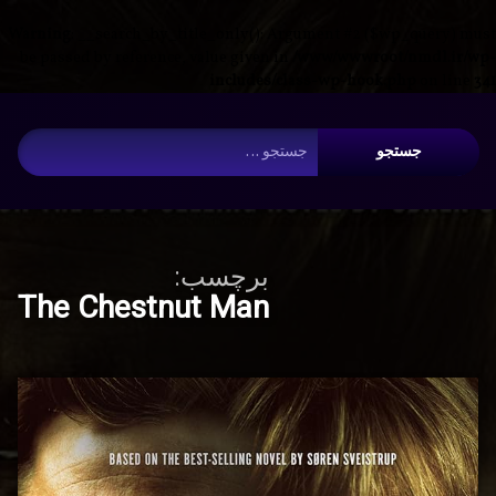
Warning
: __search_by_title_only(): Argument #2 ($wp_query) must
be passed by reference, value given in
/www/wwwroot/nmdl.ir/wp-
includes/class-wp-hook.php
on line
341
رفت
آرشیو
ب
جستجو برای:
محتو
برچسب:
The Chestnut Man
دانلود
برچسب‌
دیدگاهتان
خورده
سریال
درب
ب
The
The
دا
ک
Chestnut
سر
Man