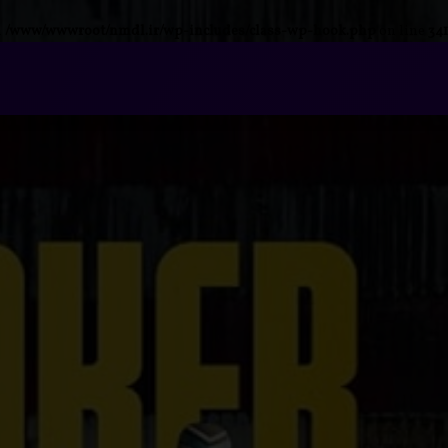
n
/www/wwwroot/nmdl.ir/wp-includes/class-wp-hook.php
on line
341
فتن
ه
آرشیو
حتوا