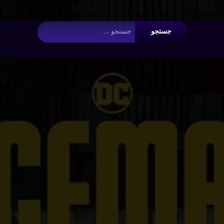
 Argument #2 ($wp_query) must be passed by reference, value given i
جستجو برای:
دانلود
maker
با دوبل
فارسی
نوشته شده 