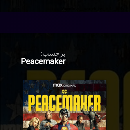
Warning
: __search_by_title_only():
برچسب:
Peacemaker
 سریال
برچسب‌
دربارهٔ دانلود سریال Peacemaker با دوبله فارسی
دیدگاهتان را
بیان کنید
خورده
Peace
Peacemaker
ه
اکشن
پلیسی
در
مارس 13, 2024