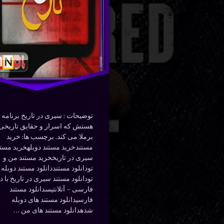
– آیا
فار
دوبله
ناپلئون
سیری
نوشته شده د
به قتل
دس
توسط
Bot
فی
فارسی
رسید؟
قتل
نوشته شده در
ژانویه 29, 2024
توسط
Bot
مستند
دسته بندی ها:
مستندها (Documentry)
ناپلئون
توضیحات : سیری در تاریخ برنامه 
هستش که اسرار و حقایق تاریخی 
هیجان انگیز
برملا می کند. برچسب ها: خرید
مستندخرید مستند دوبلهخرید مستن
سیری در تاریخخرید مستند من و
تودانلود مستنددانلود مستند دوبله
تودانلود مستند سیری در تاریخ با د
فارسی – آتلانتیسدانلود مستند
فارسیدانلود مستند های دوبله
شدهدانلود مستند های من …