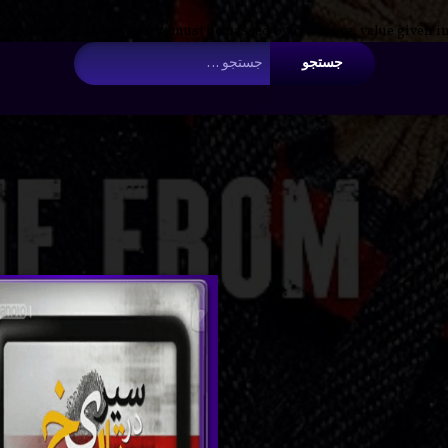
 Argument #2 ($wp_query) must be passed by reference, value given i
جستجو برای:
سیری
دانل
برچسب‌
دربارهٔ سیری در تاریخ با دوبله فا
دیدگاهتان را
بیان کنید
خورده
در
ناپل
تاریخ
تاریخ با
023
تاریخ‌نگاری
دوبله
eon
تاریخی
فارسی
با د