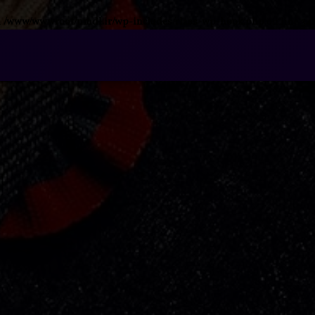
n
/www/wwwroot/nmdl.ir/wp-includes/class-wp-hook.php
on line
341
فتن
ه
آرشیو
حتوا