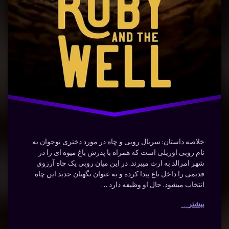
نوشته شده در
ژانویه 27, 2024
سریال
توسط
Bot
دسته بندی ها:
فیلم و
عاشقانه
سریال
ماجراجویی
خلاصه داستان: سریال روبی و چاه در مورد دختری نوجوان به
نام روبی اوریلی است که همراه با پدرش باغ میوه‌ ای را در
شهر امرالد به ارث میبرند. در این میان روبی یک چاه آرزوی
قدیمی را داخل باغ پیدا کرده و به عنوان نگهبان جدید این چاه
انتخاب میشود. حال او وظیفه دارد …
بیشتر