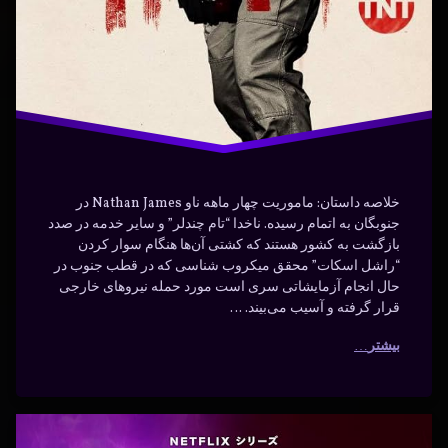
هیجان‌انگیز
خلاصه داستان: ماموریت چهار ماهه ناو Nathan James در
جنوبگان به اتمام رسیده. ناخدا “تام چندلر” و سایر خدمه در صدد
بازگشت به کشور هستند که کشتی آن‌ها هنگام سوار کردن
“راشل اسکات” محقق میکروب شناسی که در قطب جنوب در
حال انجام آزمایشاتی سری است مورد حمله نیروهای خارجی
قرار گرفته و آسیب می‌بیند. …
بیشتر
دانلود
برچسب‌
دیدگاهتان
خورده