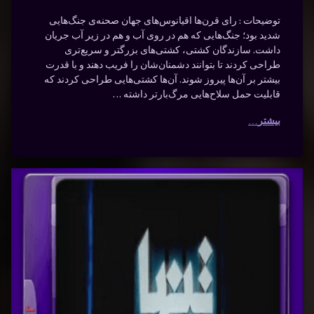
داستان
رهٔ
ن
تاریخ
کشتی‌
ند
د
توضیحات : رای قرن‌ها اقیانوس‌های جهان صحنه‌ی جنگ‌هایی
تان
شدید بود؛ جنگ‌هایی که هم در روی آب و هم در زیر آب جریان
جنگ
های
ی‌
داشت. سازندگان کشتی، کشتی‌های بزرگتر و سریع‌تری
جنگی
طراحی کردند تا بتوانند دشمنان‌شان را فریب دهند و با قدرت
جنگی
ی
بیشتر بر آن‌ها پیروز شوند. آن‌ها کشتی‌هایی طراحی کردند که
با دوبله
قابلیت حمل سلاح‌هایی مرگ‌بارتر داشته …
ه
داستان
سی
فارسی
بیشتر
دوبله
نوشته شده در
ژانویه 31, 2024
فارسی
توسط
Bot
تنها
برچسب‌
دسته بندی ها:
مستندها
دیدگاهتان
کشتی
خورده
(Documentry)
بازمانده
رهٔ
ن
بازمانده
مستند
با دوبله
د
انده
ترسناک
نبرد
فارسی
ه
تنها
سی
ورزش
نوشته شده در
ژانویه 28, 2024
توسط
جنگی
Bot
دسته بندی ها:
مستندها