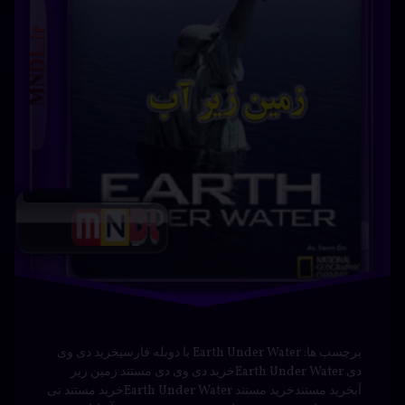
Suncoast دانلود فیلم ساحل آفتاب دانلود فیلم Suncoast با
دوبله فارسی زیرنویس فیلم ساحل …
بیشتر
© آرشیو. کلیه‌ی حقوق محفوظ است.
بازگشت به بالا