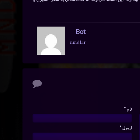
Bot
nmdl.ir
نام
*
ایمیل
*