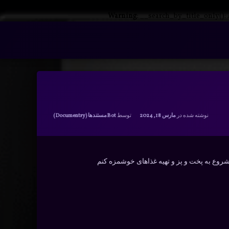
Warning
: __search_by_title_only():
دسته بندی ها:
نوشته شده در
مارس 18, 2024
توسط
Bot
مستندها (Documentry)
 شروع به پخت و پز و تهیه غذاهای خوشمزه کنم