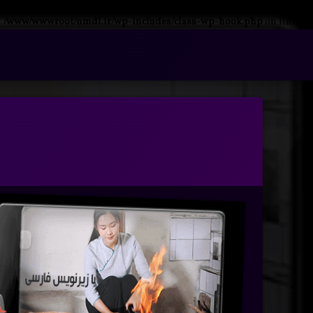
n
/www/wwwroot/nmdl.ir/wp-includes/class-wp-hook.php
on line
341
فتن
ه
آرشیو
حتوا