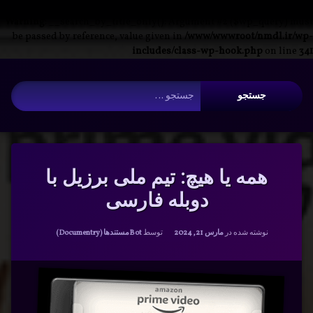
Warning
: __search_by_title_only(): Argument #2 ($wp_query) must
be passed by reference, value given in
/www/wwwroot/nmdl.ir/wp-
includes/class-wp-hook.php
on line
341
فتن
آرشیو
ه
جستجو برای:
حتوا
همه یا هیچ: تیم ملی برزیل با
دوبله فارسی
دسته بندی ها:
نوشته شده در
مارس 21, 2024
توسط
Bot
مستندها (Documentry)