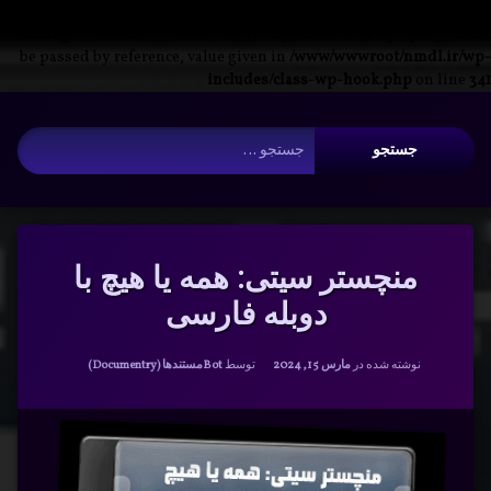
Warning
: __search_by_title_only(): Argument #2 ($wp_query) must
be passed by reference, value given in
/www/wwwroot/nmdl.ir/wp-
includes/class-wp-hook.php
on line
341
فتن
آرشیو
ه
جستجو برای:
حتوا
منچستر سیتی: همه یا هیچ با
دوبله فارسی
دسته بندی ها:
نوشته شده در
مارس 15, 2024
توسط
Bot
مستندها (Documentry)