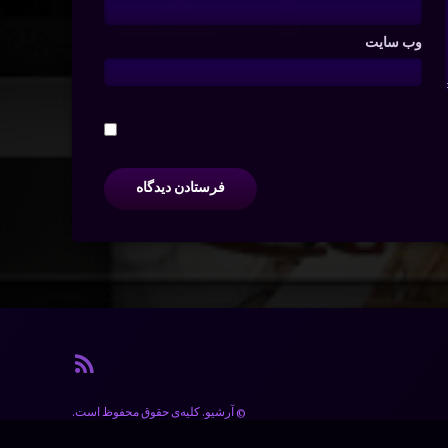
وب‌ سایت
آر اس ا
© آرشیو. کلیه‌ی حقوق محفوظ است.