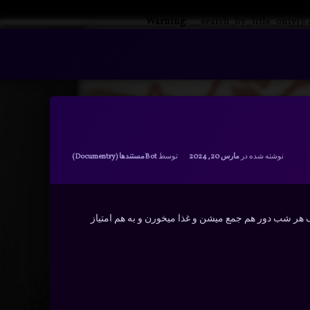
Warning
: __search_by_title_only():
دسته بندی ها:
نوشته شده در
مارس 20, 2024
توسط
Bot
مستندها (Documentry)
ل برنامه بفرمایید شام هست و 5 نفر مختلف هر شب دور هم جمع میشن و غذا میخورن و به هم امتیاز