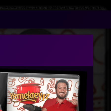
n
/www/wwwroot/nmdl.ir/wp-includes/class-wp-hook.php
on line
341
فتن
ه
آرشیو
حتوا