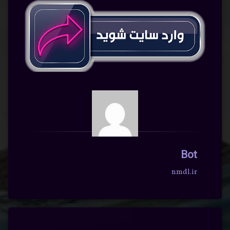
Bot
nmdl.ir