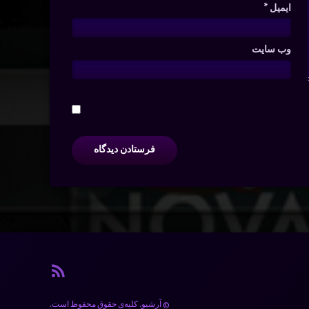
ایمیل
*
وب‌ سایت
آر اس ا
© آرشیو. کلیه‌ی حقوق محفوظ است.