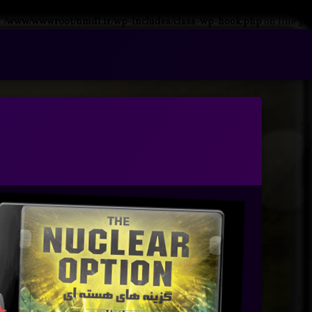
n
/www/wwwroot/nmdl.ir/wp-includes/class-wp-hook.php
on line
341
فتن
ه
آرشیو
حتوا