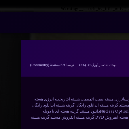
Warning
: __search_by_title_only():
دسته بندی ها:
نوشته شده در
آوریل 21, 2024
توسط
Bot
مستندها (Documentry)
انرژی هسته‌ای
بمب اتمی
بمب هسته ای
تاریخچه انرژی هسته
ستند گزینه هسته ای
دانلود رایگان گزینه هسته ای
دانلود رایگان
دانلود مستند گزینه هسته ای با دوبله
سته ای
فروش DVD گزینه هسته ای
فروش مستند گزینه هسته