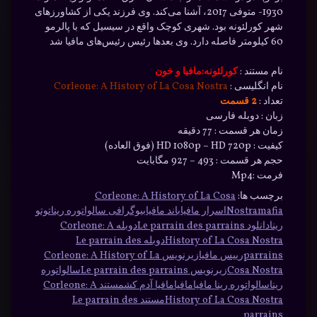
1930- متوفی 2017، آشنا می‌کند. وی فرزند یکی از کشاورزهای
شهر کورلئونه بود. شهری کوچک واقع در سیسیل که با پالرمو
60 کیلومتر فاصله دارد. وی بعدها رئیس رئیس‌های مافیا شد
نام مستند :
کورلئونه:مافیا و خون
نام انگلیسی :
Corleone: A History of La Cosa Nostra
تعداد :
2 قسمت
زبان : دوبله فارسی
زمان هر قسمت : 77 دقیقه
کیفیت : HD 1080p – HD 720p (فوق العاده)
حجم هر قسمت : 493 – 927 مگابایت
فرمت :Mp4
برچسب ها:
Corleone: A History of La Cosa
mafia
Nostra
اسرار مافیا
باند مافیا
بیوگرافی سالواتوره رینا
توتو
رینا
دانلود Le parrain des parrains
دوبله Corleone: A
History of La Cosa Nostra
دوبله Le parrain des
parrains
رییس مافیا
زیرنویس Corleone: A History of La
Cosa Nostra
زیرنویس Le parrain des parrains
سالواتوره
رینا
سالواتوره رینا مافیا
مافیا
مافیا آدم کش
مستند Corleone: A
History of La Cosa Nostra
مستند Le parrain des
parrains