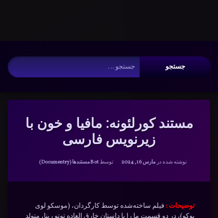
Warning
: __search_by_title_only(): Argument #2 ($wp_query) must
be passed by reference, value given in
/www/wwwroot/nmdl.ir/wp-
includes/class-wp-hook.php
on line
341
فتن
آرشیو
ه
جستجو برای:
حتوا
مستند کورلئونه: مافیا و خون با
زیرنویس فارسی
دسته بندی ها:
نوشته شده در
مارس 16, 2024
توسط
Bot
مستندها (Documentry)
توضیحات :
فیلم ساخته‌شده توسط کارگردان، (موسکو لوی
بوکو)، در دو قسمت ما را با داستان خارق العاده توتو رینا، متولد