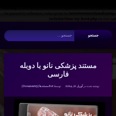
Warning
: __search_by_title_only(): Argument #2 ($wp_query) must
be passed by reference, value given in
/www/wwwroot/nmdl.ir/wp-
includes/class-wp-hook.php
on line
341
فتن
آرشیو
ه
جستجو برای:
حتوا
مستند پزشکی نانو با دوبله
فارسی
دسته بندی ها:
نوشته شده در
آوریل 21, 2024
توسط
Bot
مستندها (Documentry)