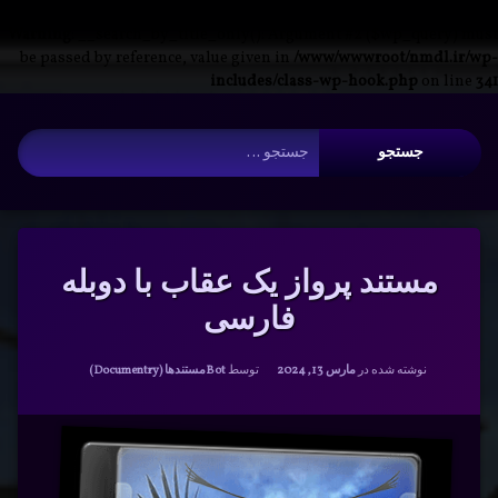
Warning
: __search_by_title_only(): Argument #2 ($wp_query) must
be passed by reference, value given in
/www/wwwroot/nmdl.ir/wp-
includes/class-wp-hook.php
on line
341
فتن
آرشیو
ه
جستجو برای:
حتوا
مستند پرواز یک عقاب با دوبله
فارسی
دسته بندی ها:
نوشته شده در
مارس 13, 2024
توسط
Bot
مستندها (Documentry)