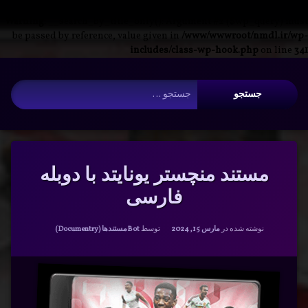
Warning
: __search_by_title_only(): Argument #2 ($wp_query) must
be passed by reference, value given in
/www/wwwroot/nmdl.ir/wp-
includes/class-wp-hook.php
on line
341
فتن
آرشیو
ه
جستجو برای:
حتوا
مستند منچستر یونایتد با دوبله
فارسی
دسته بندی ها:
نوشته شده در
مارس 15, 2024
توسط
Bot
مستندها (Documentry)