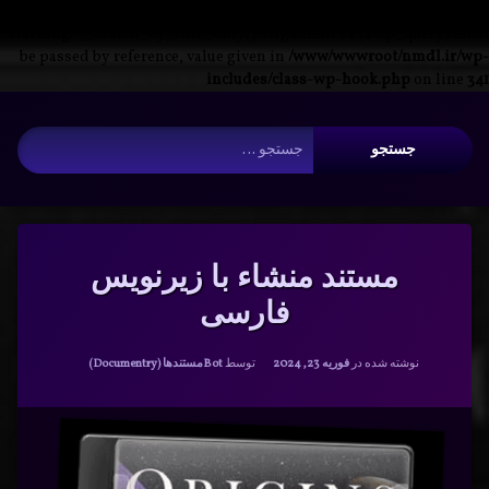
Warning
: __search_by_title_only(): Argument #2 ($wp_query) must
be passed by reference, value given in
/www/wwwroot/nmdl.ir/wp-
includes/class-wp-hook.php
on line
341
فتن
آرشیو
ه
جستجو برای:
حتوا
مستند منشاء با زیرنویس
فارسی
دسته بندی ها:
نوشته شده در
فوریه 23, 2024
توسط
Bot
مستندها (Documentry)