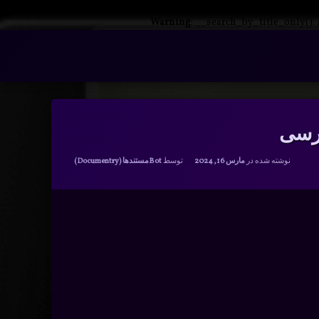
Warning
: __search_by_title_only():
ارسی
دسته بندی ها:
نوشته شده در
مارس 16, 2024
توسط
Bot
مستندها (Documentry)