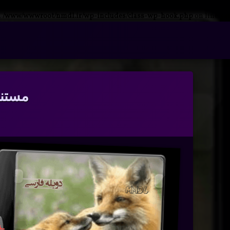
n
/www/wwwroot/nmdl.ir/wp-includes/class-wp-hook.php
on line
341
فتن
ه
آرشیو
حتوا
مستند