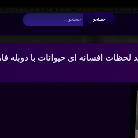
 Argument #2 ($wp_query) must be passed by reference, value given i
جستجو برای:
 لحظات افسانه ای حیوانات با دوبله ف