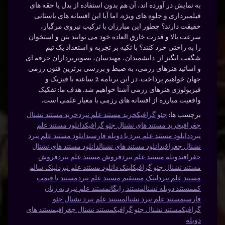
به نمایش در آورده اند، آن هم بدون استفاده از بدل یا حقه های
فیلمبرداری و جلوه های ویژه. اما آیا این افسانه های باستانی
حقیقت دارند؟ چطور این مبارزان با ترکیب نیروی مرگبار،
سرعت بالا و قدرت خارق العاده خود می توانند بتن و استخوان
را به راحتی خرد کنند؟ با تکیه بر تجربه و استعداد یک تیم
شگفت انگیز از دانشمندان، مهندسان، تصویربرداران حرفه ای
و اساتید هنرهای رزمی، به ضبط و بررسی برترین فنون رزمی
جهان خواهیم پرداخت. در این برنامه 2 ساعته با فیزیک و
فیزیولوژی هنرهای رزمی آشنا خواهیم شد. هدف ما: تفکیک
واقعیت مبارزه از افسانه های رزمی با معیار علمی است.
برچسب ها:
جئو گرافیک
خرید مستند علم نبرد
خرید مستند نشنال
جغرافی
خرید مستند های نشنال جئو گرافیک
دانلود مستند علم
نبرد
دانلود مستند علم نبرد با دوبله فارسی
دانلود مستند علم نبرد
نشنال جغرافی
دانلود مستند های نشنال
دانلود مستند های نشنال
جغرافی
دوبله مستند علم نبرد
فروش مستند علم نبرد
فروش
مستند نشنال جئو گرافیک
لینک دانلود مستند علم نبرد
لینک سالم
مستند علم نبرد
لینک مستقیم مستند علم نبرد
مستند با قیمت
کم
مستند دوبله نشنال
مستند رایگان
مستند علم نبرد به زبان
فارسی
مستند علم نبرد نشنال
مستند علم نبرد نشنال جئو
گرافیک
مستند نشنال جئو گرافیک
مستند نشنال جغرافی
مستند های
دوبله