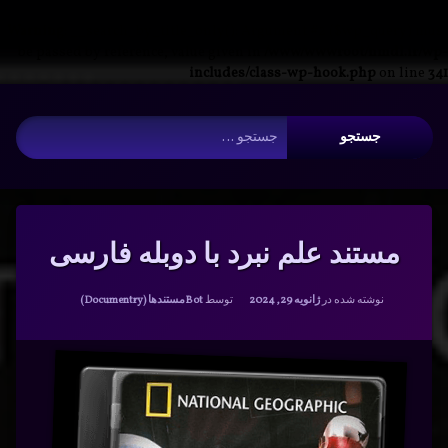
Warning
: __search_by_title_only(): Argument #2 ($wp_query) must
be passed by reference, value given in
/www/wwwroot/nmdl.ir/wp-
includes/class-wp-hook.php
on line
341
فتن
آرشیو
ه
جستجو برای:
حتوا
مستند علم نبرد با دوبله فارسی
دسته بندی ها:
نوشته شده در
ژانویه 29, 2024
توسط
Bot
مستندها (Documentry)