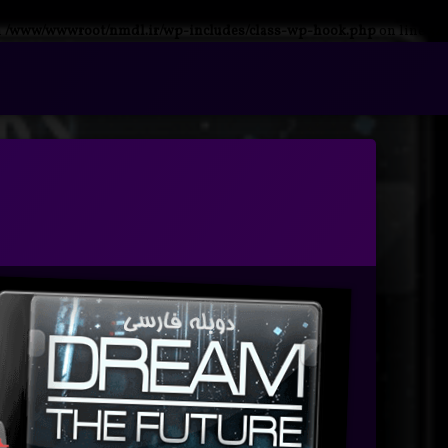
n
/www/wwwroot/nmdl.ir/wp-includes/class-wp-hook.php
on line
341
فتن
ه
آرشیو
حتوا