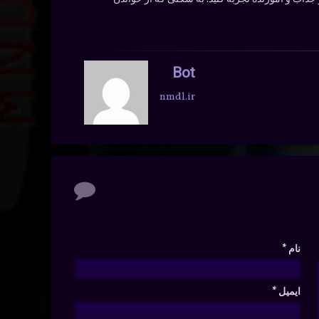
Bot
nmdl.ir
نام
*
ایمیل
*