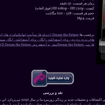
زمان هر قسمت : 51 دقیقه
کیفیت : HD 1080p – HD 720p (فوق العاده)
حجم هر قسمت : 328 – 620 مگابایت
فرمت :Mp4
برچسب ها:
Dream the Future با دوبله فارسی
آینده جهان
تکنولوژی های این
ها
خرید دی وی دی رویای آینده
دانلود رایگان رویای آینده
دانلود رایگان مستند m the Future
فارسی Dream the Future
سفر به آینده
فروش DVD Dream the Future
نقد و بررسی
ستند 51 دقیقه است و حجم آن نیز مناسب است. با تماشای این مستند می‌توانید جهان و تکنولوژی آیند