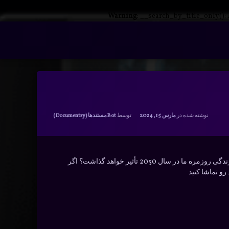
Warning
: __search_by_title_only():
دسته بندی ها:
نوشته شده در
مارس 15, 2024
توسط
Bot
مستندها (Documentry)
آینده چگونه خواهد بود؟ اکتشافات و تحقیقات جدید چگونه بر زندگی روزمره ما در سال 2050 تأثیر خواهد گذاشت؟ اگر
رو تماشا کنید