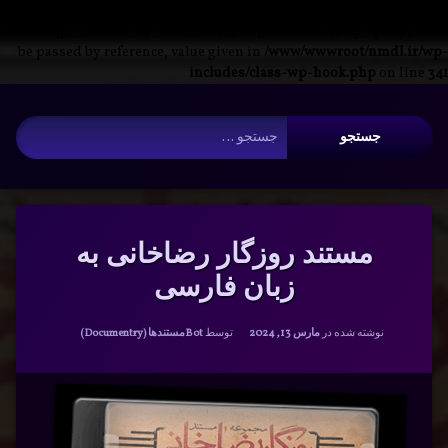
Warning
: __search_by_title_only(): Argument #2 ($wp_query) must
be passed by reference, value given in
/www/wwwroot/nmdl.ir/wp-
includes/class-wp-hook.php
on line
341
فتن
آرشیو
ه
جستجو برای:
حتوا
مستند روزگار رضاخانی به
زبان فارسی
دسته بندی ها:
نوشته شده در
مارس 13, 2024
توسط
Bot
مستندها (Documentry)