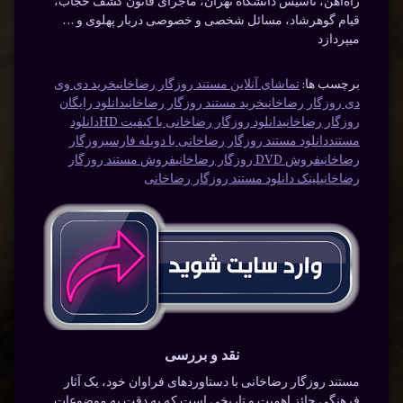
راه‌آهن، تاسیس دانشگاه تهران، ماجرای قانون کشف حجاب،
قیام گوهرشاد، مسائل شخصی و خصوصی دربار پهلوی و …
میپردازد
برچسب ها:
تماشای آنلاین مستند روزگار رضاخانی
خرید دی وی
دی روزگار رضاخانی
خرید مستند روزگار رضاخانی
دانلود رایگان
روزگار رضاخانی
دانلود روزگار رضاخانی با کیفیت HD
دانلود
مستند
دانلود مستند روزگار رضاخانی با دوبله فارسی
روزگار
رضاخانی
فروش DVD روزگار رضاخانی
فروش مستند روزگار
رضاخانی
لینک دانلود مستند روزگار رضاخانی
نقد و بررسی
مستند روزگار رضاخانی با دستاوردهای فراوان خود، یک آثار
فرهنگی حائز اهمیت و تاریخی است که به دقت به موضوعات