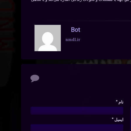
Bot
nmdl.ir
نام
*
ایمیل
*