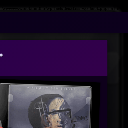
n
/www/wwwroot/nmdl.ir/wp-includes/class-wp-hook.php
on line
341
فتن
ه
آرشیو
حتوا
م