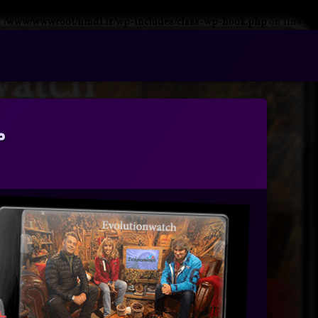
n
/www/wwwroot/nmdl.ir/wp-includes/class-wp-hook.php
on line
341
فتن
ه
آرشیو
حتوا
م