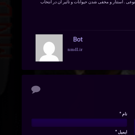
نوعی . استتار و مخفی شدن حیوانات و تاثیر آن در انتخاب
Bot
nmdl.ir
نام
*
ایمیل
*