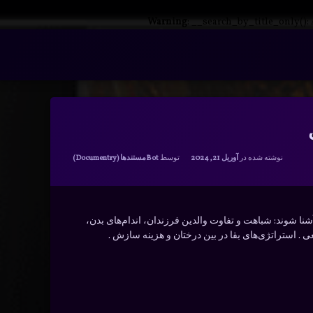
Warning
: __search_by_title_only():
دسته بندی ها:
نوشته شده در
آوریل 21, 2024
توسط
Bot
مستندها (Documentry)
آشنا شوند: شباهت و تفاوت والدین فرزندان، اندام‌های بدن،
 . استراتژی‌های بقا در بین درختان و هزینه‌ سازش .