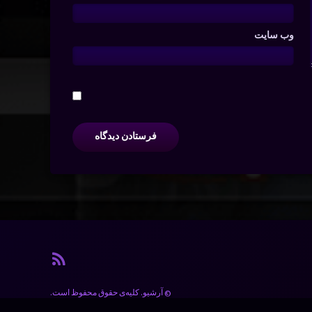
وب‌ سایت
آر اس ا
© آرشیو. کلیه‌ی حقوق محفوظ است.