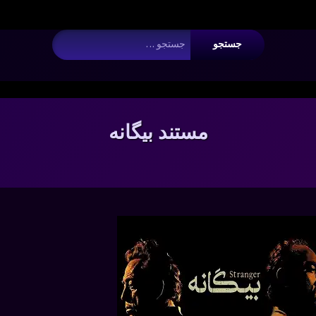
 Argument #2 ($wp_query) must be passed by reference, value given i
جستجو برای:
مستند بیگانه