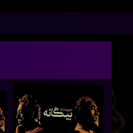
n
/www/wwwroot/nmdl.ir/wp-includes/class-wp-hook.php
on line
341
فتن
ه
آرشیو
حتوا