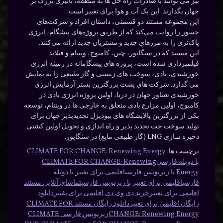
نیز می توانند با صادرات راه حل ها به منطقه، تأثیری بزرگ بر
جهان بگذارند. این یک آب و هوا برای تغییر است.
این مجموعه مستند دو قسمتی، داستان افراد و شرکت‌های
جسور را روایت می‌کند که از طریق پروژه‌های پیشگام، انرژی
پاک‌تری را به مرزهای جدید و مشتریان جدید ارائه می‌کنند.
این مستند که در سنگاپور، چین، کامبوج، ویتنام و فنلاند
فیلمبرداری شده است، پروژه های پیشگامانه در زمینه انرژی
خورشیدی، بادی، سوخت های زیستی و گاز طبیعی را به نمایش
می گذارد. شرکت های پشت بزرگترین بستر آزمایش انرژی
خورشیدی شناور جهان در دریا، اولین پروژه انرژی بادی در
کامبوج، اولین مزارع بادی متعلق به خارجی ها در ویتنام، توسعه
یکی از بزرگترین پالایشگاه های بیودیزل تجدیدپذیر جهان برای
تولید سوخت جت تجدید پذیر و راه اندازی و تحویل اولین کشتی
ذخیره سازی LNG (گاز طبیعی مایع) در سنگاپور.
برچسب ها:
CLIMATE FOR CHANGE: Renewing Energy
با دوبله فارسی
CLIMATE FOR CHANGE: Renewing
Energy با زیرنویس فارسی
اقلیمی برای تغییر با دوبله
فارسی
اقلیمی برای تغییر با زیرنویس فارسی
تماشای آنلاین مستند
اقلیمی برای تغییر
خرید دی وی دی اقلیمی برای تغییر
دانلود
رایگان اقلیمی برای تغییر
دانلود رایگان مستند CLIMATE FOR
CHANGE: Renewing Energy
زیرنویس فارسی CLIMATE