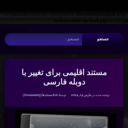
Warning
: __search_by_title_only(): Argument #2 ($wp_query) must
be passed by reference, value given in
/www/wwwroot/nmdl.ir/wp-
includes/class-wp-hook.php
on line
341
فتن
آرشیو
ه
جستجو برای:
حتوا
مستند اقلیمی برای تغییر با
دوبله فارسی
دسته بندی ها:
نوشته شده در
مارس 14, 2024
توسط
Bot
مستندها (Documentry)