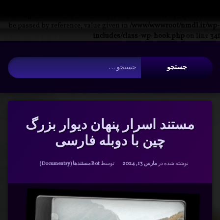
Warning
: __search_by_title_only(): Argument #2 ($wp_query) must
be passed by reference, value given in
/www/wwwroot/nmdl.ir/wp-
includes/class-wp-hook.php
on line
341
فتن
آرشیو
ه
جستجو برای:
حتوا
مستند اسرار پنهان دیوار بزرگ
چین با دوبله فارسی
دسته بندی ها:
نوشته شده در
مارس 13, 2024
توسط
Bot
مستندها (Documentry)