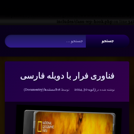
Warning
: __search_by_title_only(): Argument #2 ($wp_query) must
be passed by reference, value given in
/www/wwwroot/nmdl.ir/wp-
includes/class-wp-hook.php
on line
341
فتن
آرشیو
ه
جستجو برای:
حتوا
فناوری فرار با دوبله فارسی
دسته بندی ها:
نوشته شده در
ژانویه 30, 2024
توسط
Bot
مستندها (Documentry)