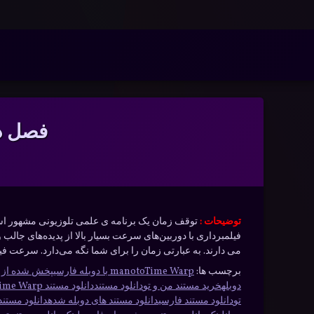
n
/www/wwwroot/nmdl.ir/wp-includes/class-wp-hook.php
on line
341
فتن
ه
آرشیو
حتوا
فصل دو
توضیحات :
فیلمبرداری با دوربین‌های سرعت بسیار بالا از پدیده‌های جالب 
می دارند. به عبارتی زمان را برای شما نگه می‌دارد. سرعت فیلمبرداری این دوربین
برچسب ها:
Time Warp با دوبله فارسی
manoto
پخش شده از ش
دوبله
خرید مستند من و تو
دانلود مستند
دانلود مستند Time Warp فارسی
تو
دانلود مستند فارسی
دانلود مستند های دوبله شده
دانلود مستند