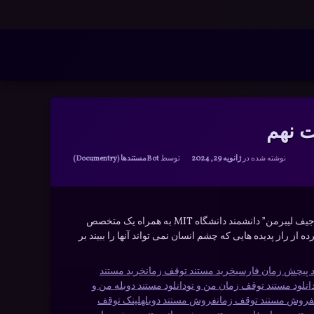
Warning
: __search_by_title_only():
ت نهم
دسته بندی ها:
نوشته شده در
ژانویه 29, 2024
توسط
Bot
مستندها (Documentry)
توقف زمان یک برنامه ی علمی تلوزیونی مشهور است که توسط شبکه ی دیسکاوری تولید و پخش شده است. در این مستند جذاب “جیف لیبرمن” دانشمند دانشگاه MIT به همراه یک متخصص
از راز پدیده هایی که چشم انسان نمی تواند آنها را ببیند بر
 پیچش زمان فارسی
خرید مستند توقف زمان
خرید مستند
انلود مستند توقف زمان من و تو
دانلود مستند دوبله من و
فروش مستند توقف زمان
فروش مستند دوبله
لینک توقف