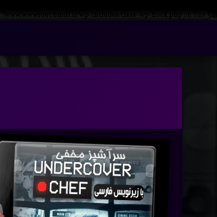
n
/www/wwwroot/nmdl.ir/wp-includes/class-wp-hook.php
on line
341
فتن
ه
آرشیو
حتوا