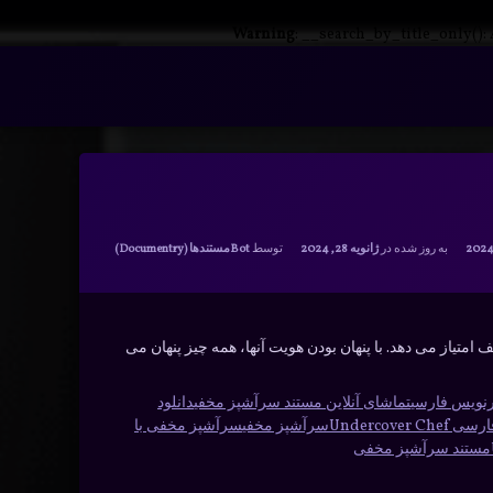
Warning
: __search_by_title_only():
دسته بندی ها:
به روز شده در
ژانویه 28, 2024
توسط
Bot
مستندها (Documentry)
تیاز می دهد. با پنهان بودن هویت آنها، همه چیز پنهان می
تماشای آنلاین مستند سرآشپز مخفی
دانلود
Undercover 
سرآشپز مخفی
سرآشپز مخفی با
مستند سرآشپز مخفی