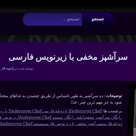
 Argument #2 ($wp_query) must be passed by reference, value given i
جستجو برای:
سرآشپز مخفی با زیرنویس فارسی
نوشته شده در
ژانویه 28, 2024
توضیحات :
ده سرآشپز به طور ناشناس از طریق چشیدن به غذاهای مختلف ام
شود به جز مهم ترین چیز : غذا.
برچسب ها:
Undercover Chef با دوبله فارسی
Undercover Chef با زیرنویس فارسی
رایگان سرآشپز مخفی
دانلود رایگان مستند Undercover Chef
زیرنویس فارسی Chef
دوبله فارسی
سرآشپز مخفی با زیرنویس فارسی
مستند Undercover Chef