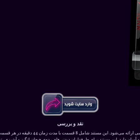
نقد و بررسی
مستند “سرآشپز مخفی” با کیفیت HD 1080p و زی