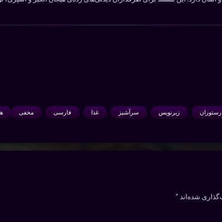
رستوران
زیرنویس
سرآشپز
غذا
فارسی
مخفی
هن
گذاری شده‌اند
*