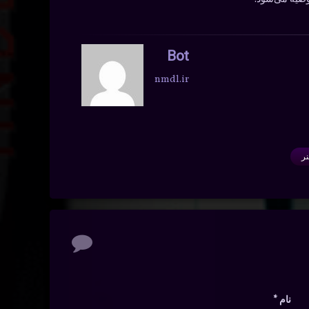
Bot
nmdl.ir
ر
نام
*