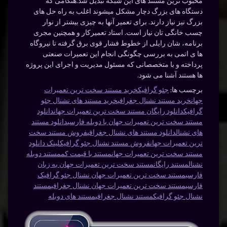
محبوب ترین مستند های این شبکه تبدیل شد.هنگامی که
دستگاه های بزرگ دچار مشکل میشوند اغلب به راه حل های
بزرگ نیز نیاز دارند. برای تعمیر آنها به چیزی بیشتر از نوار
چسب خانگی تان نیاز است. استاد تعمیرکار و همچنین مجری
برنامه، شان رایلی از خطوط فشار قوی برق گرفته تا نیروگاه
ها ی اتمی به بررسی چگونگی انجام این تعمیرات صنعتی
پرداخته و با متخصصانی که مسئول مدیریت و اجرای این پروژه
ها هستند آشنا می شود.
برچسب ها:
جئو گرافیک
خرید مستند سخت ترین تعمیرات
جهان
خرید مستند نشنال جغرافی
خرید مستند های نشنال جئو
گرافیک
دانلود رایگان مستند سخت ترین تعمیرات جهان
دانلود
مستند سخت ترین تعمیرات جهان با دوبله فارسی
دانلود مستند
های نشنال
دانلود مستند های نشنال جغرافی
فروش مستند سخت
ترین تعمیرات جهان
فروش مستند نشنال جئو گرافیک
لینک دانلود
مستند سخت ترین تعمیرات جهان
مستند با قیمت کم
مستند دوبله
نشنال
مستند رایگان
مستند سخت ترین تعمیرات جهان به زبان
فارسی
مستند سخت ترین تعمیرات جهان نشنال جئو گرافیک
فارسی
مستند سخت ترین تعمیرات جهان نشنال جغرافی
مستند
نشنال جئو گرافیک
مستند نشنال جغرافی
مستند های دوبله