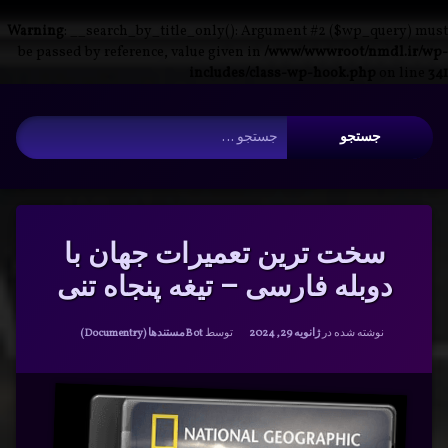
Warning
: __search_by_title_only(): Argument #2 ($wp_query) must
be passed by reference, value given in
/www/wwwroot/nmdl.ir/wp-
includes/class-wp-hook.php
on line
341
فتن
آرشیو
ه
جستجو برای:
حتوا
سخت ترین تعمیرات جهان با
دوبله فارسی – تیغه پنجاه تنی
دسته بندی ها:
نوشته شده در
ژانویه 29, 2024
توسط
Bot
مستندها (Documentry)