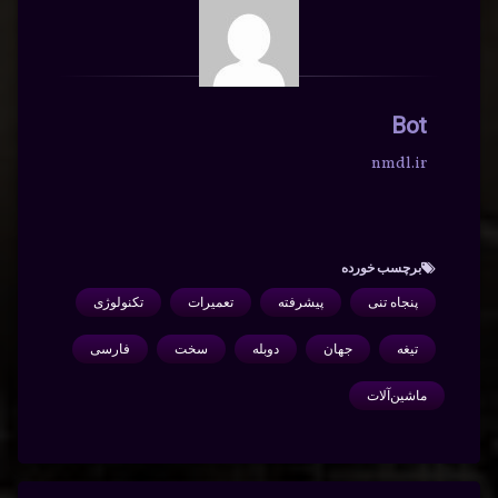
Bot
nmdl.ir
برچسب‌ خورده
پنجاه تنی
پیشرفته
تعمیرات
تکنولوژی
تیغه
جهان
دوبله
سخت
فارسی
ماشین‌آلات