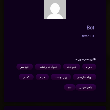
Bot
nmdl.ir
برچسب‌ خورده
بابون
حیوانات
حیوانات وحشی
خودسر
دوبله فارسی
زیر پوست
فیلم
کمدی
ماجراجویی
نقد