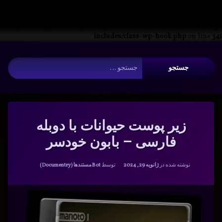
Warning
: __search_by_title_only(): Argument #2 ($wp_query) must
be passed by reference, value given in
/www/wwwroot/nmdl.ir/wp-
includes/class-wp-hook.php
on line
341
فتن
آرشیو
ه
جستجو برای:
حتوا
زیر پوست حیوانات با دوبله
فارسی – بابون خودسر
دسته بندی ها:
نوشته شده در
ژانویه 29, 2024
توسط
Bot
مستندها (Documentry)