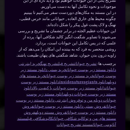
تشریح یکی از این حیوانات خواهیم بود و دید تازه‌‌ ای از این
موجودات و نحوه‌‌ تکامل آنها به دست می‌آوریم.
در این مستند به مکان‌‌های دوردست سفر می‌کنیم تا ببینیم
چگونه محیط‌‌ های خارق‌ العاده , حیواناتی مانند خرس قطبی،
نهنگ و لاک‌‌ پشت غول‌‌ پیکر را شکل داده‌‌اند.
این حیوانات عظیم‌‌ الجثه در برابر چشمان ما تشریح و بررسی
می‌شوند تا تصاویر شگفت‌‌ انگیز کالبد شکافی آنها، پرده از
علمی که در پس تکامل این حیوانات است، بردارد.
روشی منحصر به‌ فرد که به بیننده این امکان را می‌دهد که از
زاویه‌‌ درون بدن حیوان، شاهد شگفتی‌‌ های پنهان طبیعت باشند.
برچسب ها:
تشریح حیوانات
تشریح فیل
تشریح نهنگ
خرید اینترنتی
دانلود مستند زیر پوست حیوانات
خرید پستی دانلود مستند زیر
پوست حیوانات
خرید مستند زیر پوست حیوانات
خرید مستند های
دوبله
دانلود insidenaturesgiants
دانلود مستند زیر پوست
حیوانات
دانلود مستند زیر پوست حیوانات با کیفیت بالا
دانلود
مستند زیر پوست حیوانات دوبله
دانلود مستند زیر پوست
حیوانات دوبله من و تو
فروش اینترنتی دانلود مستند زیر پوست
حیوانات
فروش پستی دانلود مستند زیر پوست حیوانات
فروش
دانلود مستند زیر پوست حیوانات
فروش مستند دوبله
فروش
مستند های من و تو
کالبد شکافی حیوانات
کالبدشکافی فیل
مستند
آناتومی حیوانات
مستند تشریح حیوانات