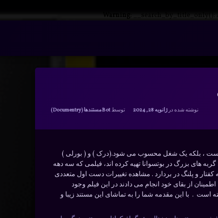
Warning
: __search_by_title_only():
دسته بندی ها:
نوشته شده در
ژانویه 28, 2024
توسط
Bot
مستندها (Documentry)
ت ، بلکه یک شغل محسوب می شود.(درک ) و ( بورلی )
یلمی که در 30 سال کاوش در زندگی گربه های بزرگ در بوتسوانا تهیه کرده اند، فیلمی که سه دهه
 کفتار و پلنگ در بردارد . مشاهده تغییرات دست اول متعددی
نان از بقای خود انجام می دادند در این فیلم وجود
ه است . با این مقدمه شما را به تماشای این مستند زیبا و