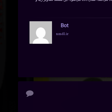
Bot
nmdl.ir