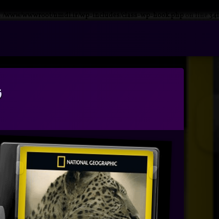
n
/www/wwwroot/nmdl.ir/wp-includes/class-wp-hook.php
on line
341
فتن
ه
آرشیو
حتوا
ز