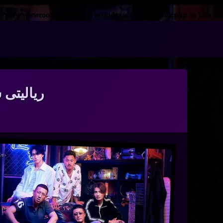
n
/www/wwwroot/nmdl.ir/wp-includes/class-wp-hook.php
on line
341
فتن
ه
آرشیو
حتوا
ریالیتی شو Badly in Love با زیرنوی