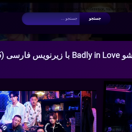
 Argument #2 ($wp_query) must be passed by reference, value given i
جستجو برای:
س فارسی (2025–)