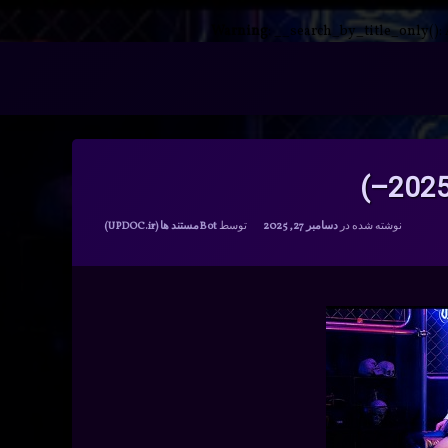
Warning
: __search_by_title_only():
دسته بندی ها:
نوشته شده در
دسامبر 27, 2025
توسط
Bot
مستند ها (UPDOC.ir)