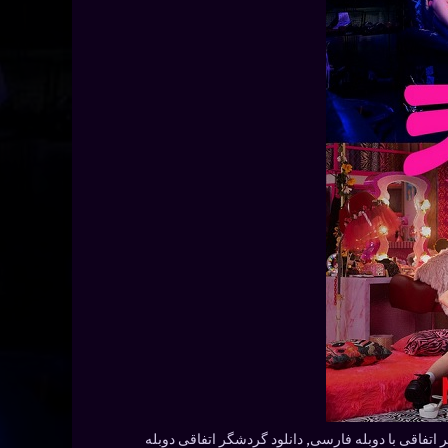
The A با زیرنویس فارسی, The Accidental Tourist با دوبله فارسی, گردشگر اتفاقی با دوبله فارسی, دانلود گردشگر اتفاقی دوبله