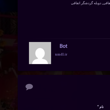
Bot
nmdl.ir
نام
*