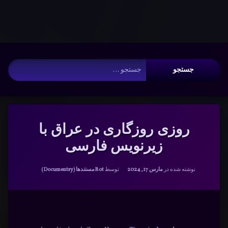
Warning
: __search_by_title_only(): Argument #2 ($wp_query) must
be passed by reference, value given in
/www/wwwroot/nmdl.ir/wp-
includes/class-wp-hook.php
on line
341
فتن
آرشیو
ه
جستجو برای:
حتوا
روزی روزگاری در عراق با
زیرنویس فارسی
دسته بندی ها:
نوشته شده در
مارس 17, 2024
توسط
Bot
مستندها (Documentry)