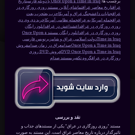
برچسب ها:
Once Upon a Time in Iraq با دوبله فارسی
تاریخ
عراق
تاریخ معاصر عراق
تماشای آنلاین مستند روزی روزگاری در
عراق
جنایات داعش
جنگ عراق و آمریکا
حزب بعث
حزب بعث
عراق
حمله امریکا به عراق
حمله نظامی آمریکا
خرید دی وی دی
روزی روزگاری در عراق
داعش
داعش در عراق
دانلود رایگان
روزی روزگاری در عراق
دانلود رایگان مستند Once Upon a
Time in Iraq
دولت اسلامی عراق و شام
زیرنویس فارسی
Once Upon a Time in Iraq
صدام
عراق در زمان صدام
فروش
DVD Once Upon a Time in Iraq
فروش DVD روزی
روزگاری در عراق
گروه تکفیری
مستند صدام
نقد و بررسی
مستند “روزی روزگاری در عراق” یکی از مستندهای جذاب و
تاثیرگذار درباره تاریخ معاصر عراق است. این مستند به صورت