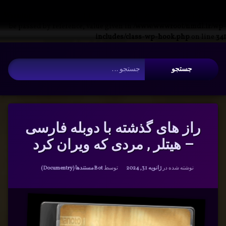
Warning
: __search_by_title_only(): Argument #2 ($wp_query) must
be passed by reference, value given in
/www/wwwroot/nmdl.ir/wp-
includes/class-wp-hook.php
on line
341
فتن
آرشیو
ه
جستجو برای:
حتوا
راز های گذشته با دوبله فارسی
– هیتلر , مردی که ویران کرد
دسته بندی ها:
نوشته شده در
ژانویه 31, 2024
توسط
Bot
مستندها (Documentry)