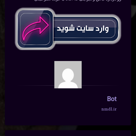
Bot
nmdl.ir