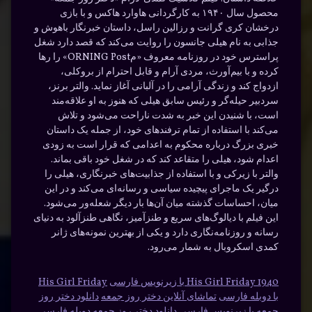
محصول سال ۱۹۴۰ به کارگردانی هاوارد هاکس و با بازی
درخشان کری گرانت و رزالین راسل، داستان خبرنگار باهوش و
جذابی به نام هیلی جانسون را روایت می‌کند که قصد دارد شغل
پراسترس خود در روزنامه معروف «مORNING Post» را رها
کرده و با بیم‌آورث، مردی آرام و قابل احترام از بروکلی،
ازدواج کند و زندگی آرامی را در آلبانی آغاز نماید. والتر برنز،
سردبیر حیله‌گر و رئیس سابق هیلی که هنوز به او علاقه‌مند
است، با شنیدن این خبر به شدت ناراحت می‌شود و تلاش
می‌کند با استفاده از تمام ترفندهای خود، از جمله یک داستان
خبری بزرگ درباره محکوم به اعدامی که قرار است به زودی
اعدام شود، هیلی را متقاعد کند که در شغل خود باقی بماند.
والتر با زیرکی و با استفاده از جذابیت‌های خبرنگاری، هیلی را
درگیر یک ماجرای پیچیده سیاسی و رسانه‌ای می‌کند و در این
میان، احساسات گذشته میان آن‌ها بار دیگر شعله‌ور می‌شود.
این فیلم با دیالوگ‌های سریع و طنزآمیز، نگاهی طنزآلود به دنیای
رسانه و روزنامه‌نگاری دارد و یکی از بهترین نمونه‌های ژانر
کمدی اسکروبال به شمار می‌رود.
His Girl Friday 1940 با زیرنویس فارسی
His Girl Friday
با دوبله فارسی
تماشای آنلاین دختر روز جمعه
دانلود دختر روز
جمعه با زیرنویس فارسی
دانلود دختر روز جمعه دوبله فارسی