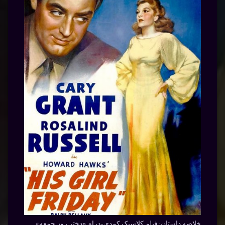
خلاصه داستان:
فیلم کلاسیک کمدی-درام «دختر روز جمعه»