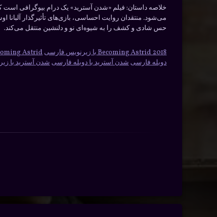
خلاصه داستان:
فیلم «شدن آسترید» یک درام بیوگرافی است که د
می‌شود. منتقدان روایت احساسی، بازی‌های تأثیرگذار آلبانا او
حس شادی و کشف را به شیوه‌ای نو و دلنشین منتقل می‌کند.
Becoming Astrid 2018 با زیرنویس فارسی
Becoming Astrid با دوبله
دوبله فارسی
شدن آسترید با دوبله فارسی
شدن آسترید با زی