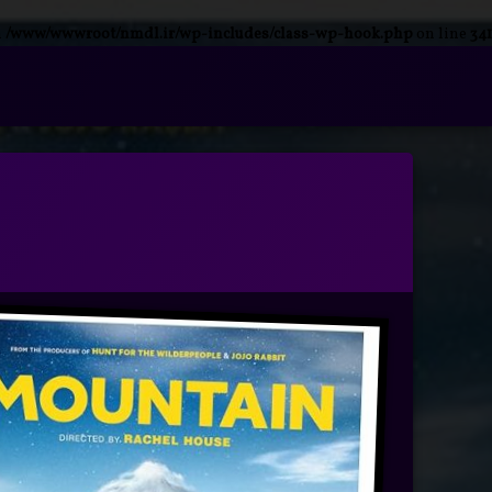
n
/www/wwwroot/nmdl.ir/wp-includes/class-wp-hook.php
on line
341
فتن
ه
آرشیو
حتوا