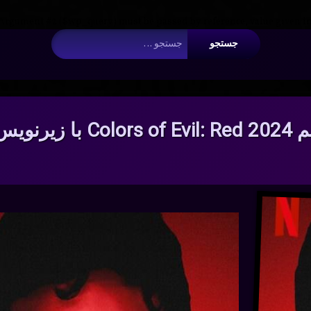
 Argument #2 ($wp_query) must be passed by reference, value given i
جستجو برای:
رنویس فارسی