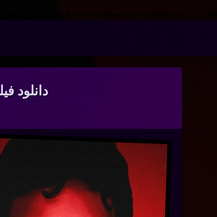
n
/www/wwwroot/nmdl.ir/wp-includes/class-wp-hook.php
on line
341
فتن
ه
آرشیو
حتوا
دانلود فیلم 2024 Colors of Evil: Red با زی