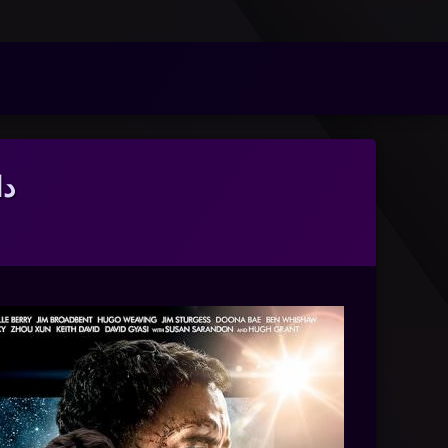
n
/www/wwwroot/nmdl.ir/wp-includes/class-wp-hook.php
on line
341
فتن
ه
آرشیو
حتوا
دان