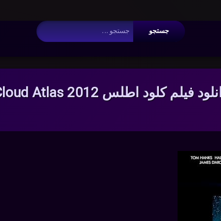
 Argument #2 ($wp_query) must be passed by reference, value given i
جستجو برای:
لود فیلم کلود اطلس Cloud Atlas 2012