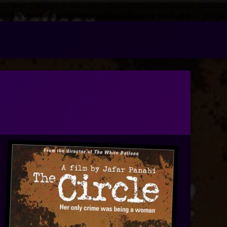
n
/www/wwwroot/nmdl.ir/wp-includes/class-wp-hook.php
on line
341
فتن
ه
آرشیو
حتوا