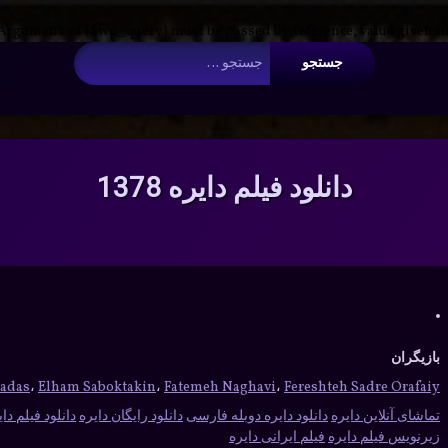
 Argument #2 ($wp_query) must be passed by reference, value given i
جستجو برای:
دانلود فیلم دایره 1378
بازیگران
hadas
،
Elham Saboktakin
،
Fatemeh Naghavi
،
Fereshteh Sadre Orafaiy
تماشای آنلاین دایره
دانلود دایره دوبله فارسی
دانلود رایگان دایره
دانلود فیلم دای
زیرنویس فیلم دایره
فیلم ایرانی دایره