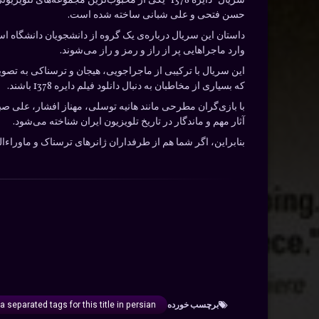
سریال “دایره 1378” یکی از محبوب‌ترین مجموعه
حسن فتحی و علی شبانی ساخته شده است.
داستان این سریال درباره‌ی یک گروه از دانشجویان دانشگاه است
وارد ماجراهایی پر از راز و رمز و راز می‌شوند.
این سریال با ترکیبی از ماجراجویی، هیجان و ترسناکی به تص
که بسیاری از مخاطبان به دنبال دانلود فیلم دایره 1378 باشند.
با بازی‌گران مطرحی مانند هانیه توسلی، مهناز افشار، علی صب
آثار مهم و ماندگار در تاریخ تلویزیون ایران شناخته می‌شود.
بنابراین، اگر شما هم از طرفداران ژانر‌های ترسناک و ماوراءالطبیعه هستید، دانلود فیلم دایره 1378 را به شما توصیه می‌کنیم
برچسب‌ خورده
return 10 comma separated tags for this title in persian 