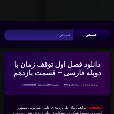
Warning
: __search_by_title_only(): Argument #2 ($wp_query) must
be passed by reference, value given in
/www/wwwroot/nmdl.ir/wp-
includes/class-wp-hook.php
on line
341
فتن
آرشیو
ه
جستجو برای:
حتوا
دانلود فصل اول توقف زمان با
دوبله فارسی – قسمت یازدهم
دسته بندی ها:
نوشته شده در
ژانویه 29, 2024
توسط
Bot
مستندها (Documentry)
توضیحات :
توقف زمان یک برنامه ی علمی تلوزیونی مشهور
است که توسط شبکه ی دیسکاوری تولید و پخش شده است. در