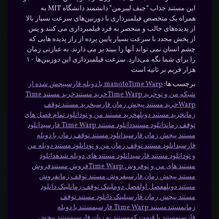
این مستند جذاب “جیف لیبرمن” دانشمند دانشگاه MIT به
همراه یک متخصص فیلمبرداری با دوربین‌های سرعت بسیار بالا
از پدیده‌های جالب و منحصر به فرد فیلمبرداری می کنند و پس
از پخش مجدد با سرعت بسیار پایین پرده از راز پدیده هایی که
چشم انسان نمی تواند آنها را ببیند بر می دارند. به عبارتی زمان
را برای شما نگه می‌دارد. سرعت فیلمبرداری این دوربین‌ها ۱۰
هزار فریم بر ثانیه است
برچسب ها:
Time Warp با دوبله فارسی
manoto
پخش شده از
شبکه من و تو
خرید Time Warp
خرید مستند
خرید مستند Time
Warp
خرید مستند پیچش زمان فارسی
خرید مستند توقف
زمان
خرید مستند دوبله
خرید مستند من و تو
دانلود تمام فصل های
توقف زمان
دانلود مستند
دانلود مستند Time Warp فارسی
دانلود
مستند پیچش زمان فارسی
دانلود مستند توقف زمان با دوبله
فارسی
دانلود مستند توقف زمان من و تو
دانلود مستند دوبله من
و تو
دانلود مستند فارسی
دانلود مستند های دوبله شده
دانلود
مستند های من و تو
فروش Time Warp
فروش مستند
فروش
مستند پیچش زمان فارسی
فروش مستند توقف زمان
فروش
مستند دوبله
فصل اول
فصل دوم
لینک توقف زمان
لینک دانلود
مستند پیچش زمان فارسی
لینک دانلود مستند توقف
زمان
مستند
مستند Time Warp فارسی
مستند با دوبله
فارسی
مستند با قیمت کم
مستند به زبان فارسی
مستند پیچش