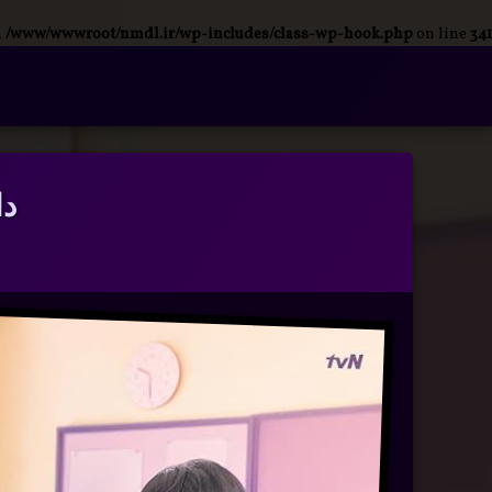
n
/www/wwwroot/nmdl.ir/wp-includes/class-wp-hook.php
on line
341
فتن
ه
آرشیو
حتوا
دانل