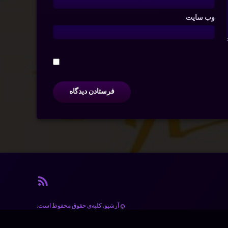
وب‌ سایت
آر اس ا
© آرشیو. کلیه‌ی حقوق محفوظ است.