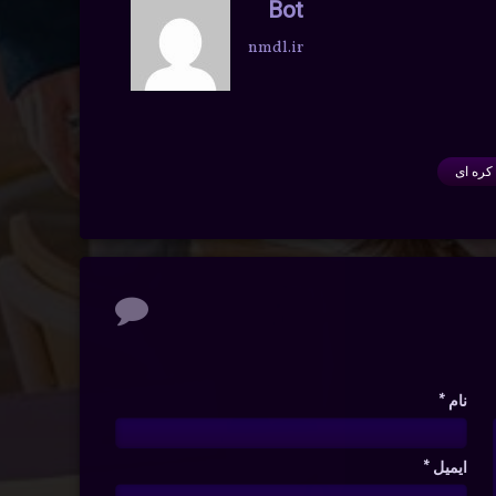
Bot
nmdl.ir
کره ای
نام
*
ایمیل
*