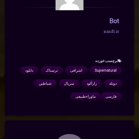
Bot
nmdl.ir
برچسب‌ خورده
Supernatural
اشرافی
ترسناک
دانلود
دوبله
رازآلود
سریال
شیاطین
فارسی
ماوراءطبیعی
دیدگاه‌ها