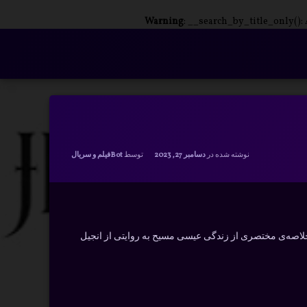
Warning
: __search_by_title_only():
دسته بندی ها:
نوشته شده در
دسامبر 27, 2023
توسط
Bot
فیلم و سریال
اصه‌ی مختصری از زندگی عیسی مسیح به روایتی از انجیل