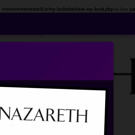
n
/www/wwwroot/nmdl.ir/wp-includes/class-wp-hook.php
on line
341
فتن
ه
آرشیو
حتوا