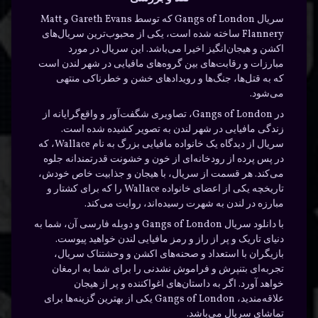
سریال Gangs of London که توسط Gareth Evans و Matt
Flannery ساخته شده است، یکی از محبوب‌ترین سریال‌های
اکشن و هیجان‌انگیز اخیرا می‌باشد. این سریال در مورد
مبارزات و رقابت‌های بین گروه‌های مافیایی در شهر لندن است
که به قتل‌ها، جنگ‌ها و رویدادهای خشن و خطرناکی منتهی
می‌شود.
در Gangs of London، تصاویری شگفت‌آور و واقع‌گرایانه از
زندگی مافیایی در شهر لندن به تصویر کشیده شده است.
سریال از دیدگاه یک خانواده مافیایی بزرگ به نام Wallace، که
در پس پرده از رودخانه‌ای از خون و خشونت قدرتمندانه جلوه
می‌کند. هر قسمت از سریال، با هیجان و جذابیت خاص خودش،
تاریخچه یکی از اعضای خانواده Wallace را که برای کشتار و
مبارزه در لندن به شهرت رسیده‌اند، روایت می‌کند.
با دانلود سریال Gangs of London و دوبله فارسی آن، شما به
دنیای تاریک و پر از راز و رمز مافیایی لندن خواهید پیوست.
بازیگران با استعداد و صحنه‌های اکشن و وحشتناک سریال،
تجربه‌ای بتنپرش و فراموش نشدنی را برای شما به ارمغان
خواهد آورد. اگر به داستان‌های اغواکننده و پر از هیجان
علاقه‌مندید، Gangs of London یکی از بهترین گزینه‌ها برای
تماشای سریال می‌باشد.